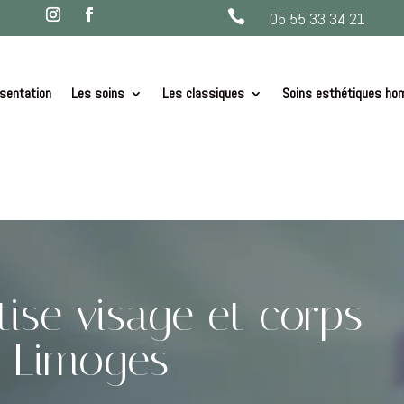

05 55 33 34 21
sentation
Les soins
Les classiques
Soins esthétiques h
tise visage et corps
 Limoges