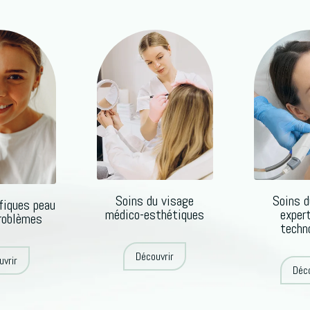
Soins du visage
Soins d
fiques peau
médico-esthétiques
exper
problèmes
techn
Découvrir
uvrir
Déco