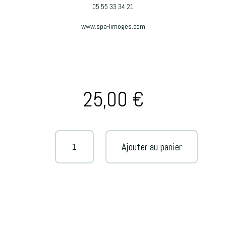
05 55 33 34 21
www.spa-limoges.com
25,00
€
quantité
A
Ajouter au panier
de
l
Bronzage
t
naturel
e
sans
r
UV
n
des
a
jambes