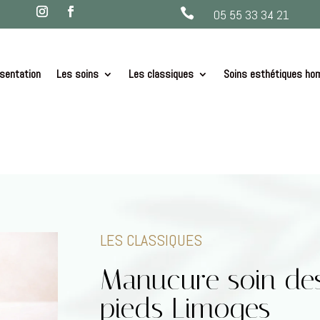

05 55 33 34 21
sentation
Les soins
Les classiques
Soins esthétiques h
LES CLASSIQUES
Manucure soin des
pieds Limoges