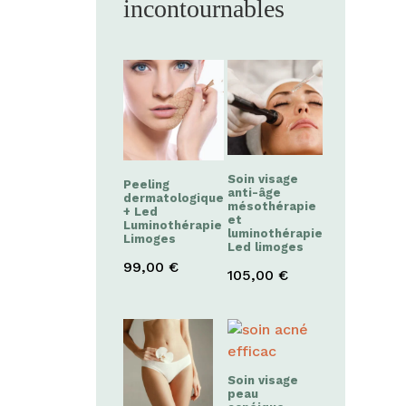
incontournables
Soin visage
Peeling
anti-âge
dermatologique
mésothérapie
+ Led
et
Luminothérapie
luminothérapie
Limoges
Led limoges
99,00
€
105,00
€
Soin visage
peau