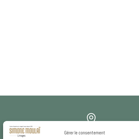

Gérer le consentement
ADRESSE