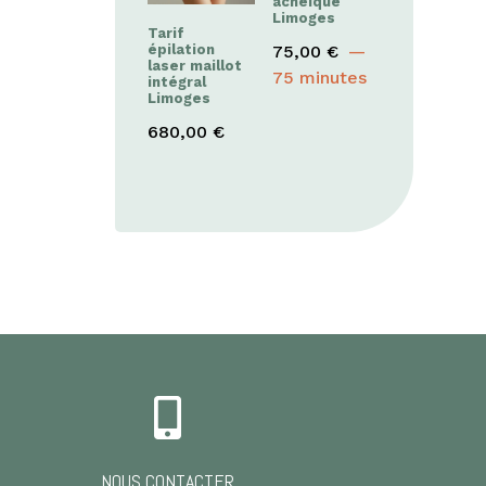
acnéique
Limoges
Tarif
épilation
75,00
€
laser maillot
75 minutes
intégral
Limoges
680,00
€

NOUS CONTACTER