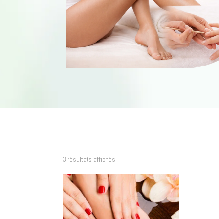
Trié
3 résultats affichés
du
plus
récent
au