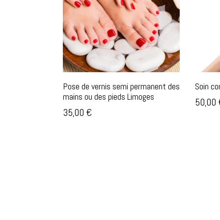
plus
ancien
Pose de vernis semi permanent des
Soin c
mains ou des pieds Limoges
50,00
35,00
€