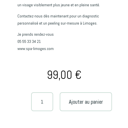
un visage visiblement plus jeune et en pleine santé.
Contactez-nous dès maintenant pour un diagnostic
personnalisé et un peeling sur-mesure à Limoges.
Je prends rendez-vous
05 55 33 34 21
www.spa-limoges.com
99,00
€
quantité
A
Ajouter au panier
de
l
Peeling
t
dermatologique
e
+
r