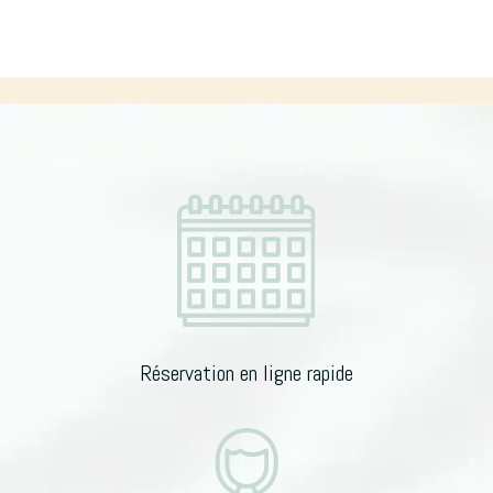
Led
n
Luminothérapie
a
Limoges
t
i
v
e
:
Réservation en ligne rapide