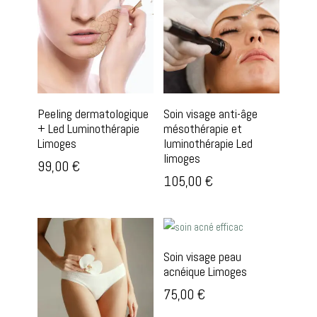
récent
au
plus
ancien
Peeling dermatologique
Soin visage anti-âge
+ Led Luminothérapie
mésothérapie et
Limoges
luminothérapie Led
limoges
99,00
€
105,00
€
Soin visage peau
acnéique Limoges
75,00
€