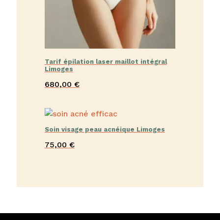
Tarif épilation laser maillot intégral
Limoges
680,00
€
Soin visage peau acnéique Limoges
75,00
€