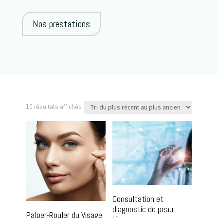
Nos prestations
Trié
10 résultats affichés
du
plus
récent
au
plus
ancien
Consultation et
diagnostic de peau
Palper-Rouler du Visage