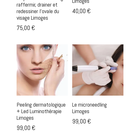
Limoges
raffermir, drainer et
40,00
€
redessiner l’ovale du
visage Limoges
75,00
€
Peeling dermatologique
Le microneedling
+ Led Luminothérapie
Limoges
Limoges
99,00
€
99,00
€