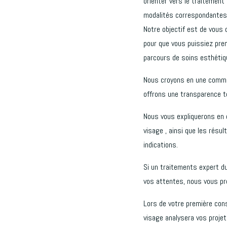
orienter vers le traitement
modalités correspondantes
Notre objectif est de vous
pour que vous puissiez pren
parcours de soins esthétiq
Nous croyons en une commun
offrons une transparence to
Nous vous expliquerons en d
visage , ainsi que les résu
indications.
Si un traitements expert d
vos attentes, nous vous pr
Lors de votre première cons
visage analysera vos projet