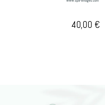
www.spa-limoges.com
40,00
€