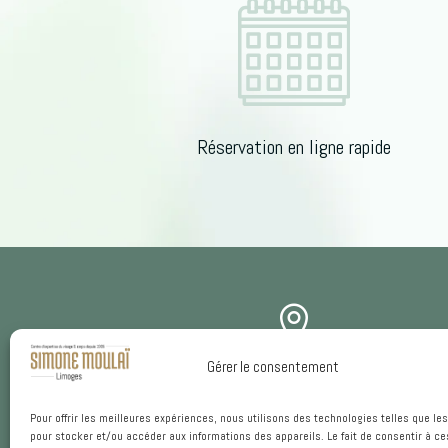
Réservation en ligne rapide

Gérer le consentement
ADRESSE
Centre d’expertise du visage et corps
Pour offrir les meilleures expériences, nous utilisons des technologies telles que le
pour stocker et/ou accéder aux informations des appareils. Le fait de consentir à ce
13 Boulevard Georges Périn