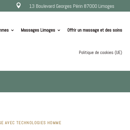

13 Boulevard Georges Périn 87000 Limoges
ommes
Massages Limoges
Offrir un massage et des soins
Politique de cookies (UE)
AGE AVEC TECHNOLOGIES HOMME