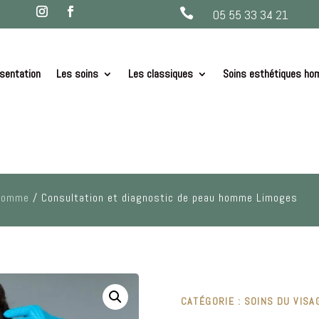

05 55 33 34 21
sentation
Les soins
Les classiques
Soins esthétiques h
 homme
/ Consultation et diagnostic de peau homme Limoges
CATÉGORIE :
SOINS DU VIS