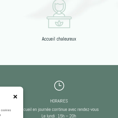
Accueil chaleureux
}
HORAIRES
Accueil en journée continue avec rendez-vous
s cookies
s
Le lundi : 15h – 20h