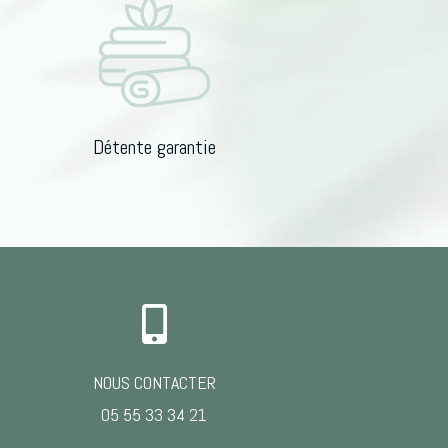
:
Détente garantie

NOUS CONTACTER
05 55 33 34 21