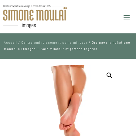
Accueil
/
Centre amincissement soins minceur
/ Drainage lymphatique
manuel à Limoges – Soin minceur et jambes légères