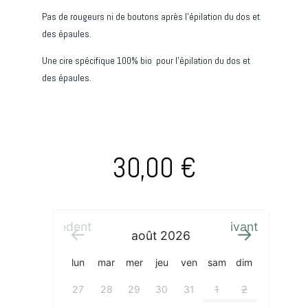
Pas de rougeurs ni de boutons après l’épilation du dos et
des épaules.
Une cire spécifique 100% bio pour l’épilation du dos et
des épaules.
30,00
€
Précédent
Suivant
août
2026
lun
mar
mer
jeu
ven
sam
dim
27
28
29
30
31
1
2