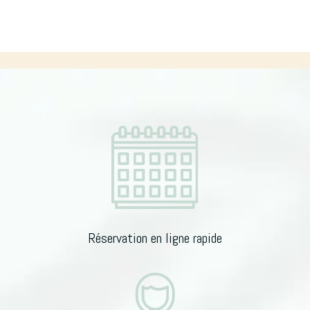
n
a
t
i
v
e
:
Réservation en ligne rapide