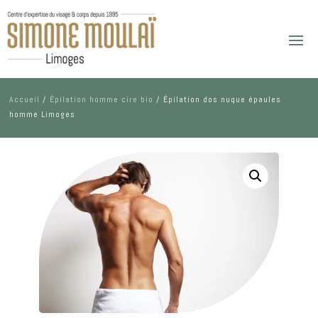
Accueil
/
Épilation homme cire bio
/ Épilation dos nuque épaules
homme Limoges