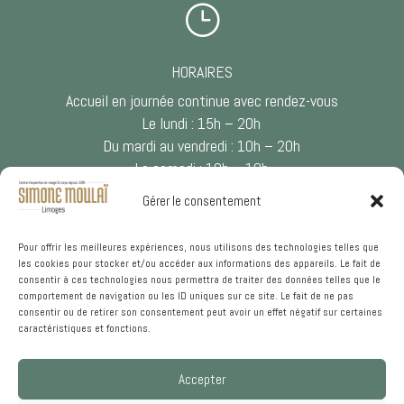
}
HORAIRES
Accueil en journée continue avec rendez-vous
Le lundi : 15h – 20h
Du mardi au vendredi : 10h – 20h
Le samedi : 10h – 18h
Gérer le consentement

Pour offrir les meilleures expériences, nous utilisons des technologies telles que
les cookies pour stocker et/ou accéder aux informations des appareils. Le fait de
NOUS CONTACTER
consentir à ces technologies nous permettra de traiter des données telles que le
comportement de navigation ou les ID uniques sur ce site. Le fait de ne pas
05 55 33 34 21
consentir ou de retirer son consentement peut avoir un effet négatif sur certaines
caractéristiques et fonctions.
Accepter