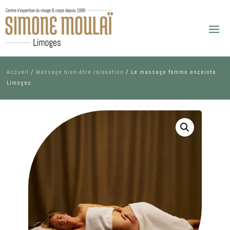
Accueil
/
Massage bien-être relaxation
/ Le massage femme enceinte
Limoges