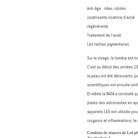
Anti-âge rides, ridules
cicatrisante cicatrice d’acné
régénérante
Traitement de l’acné
Les taches pigmentaires
Sur le visage, la lumière est 
C’est au début des années 190
la peau ont été découverts, pa
scientifiques ont ensuite conf
Et même la NASA a constaté que
plaies des astronautes en ape
appareils LED est utilisée pour
rougeurs et inflammations, le m
Combien de séances de Led ph
des résultats ?