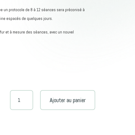
ée un protocole de 8 à 12 séances sera préconisé à
ine espacés de quelques jours.
 fur et à mesure des séances, avec un nouvel
quantité
A
Ajouter au panier
de
l
Photomodulation
t
Luminothérapie
e
par
r
Led
n