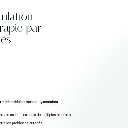
lation
rapie par
es
 – rides-ridules-taches pigmentaires
apie ou LED comporte de multiples bienfaits,
ntre les problèmes cutanés.