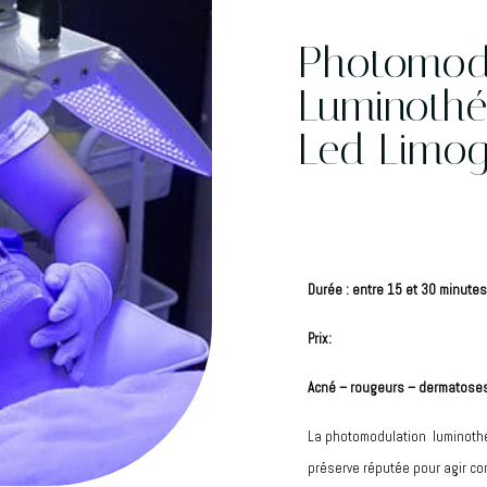
Photomodu
Luminothé
Led Limog
Durée : entre 15 et 30 minutes
Prix:
Acné – rougeurs – dermatoses
La photomodulation luminothér
préserve réputée pour agir co