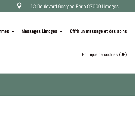

13 Boulevard Georges Périn 87000 Limoges
ommes
Massages Limoges
Offrir un massage et des soins
Politique de cookies (UE)