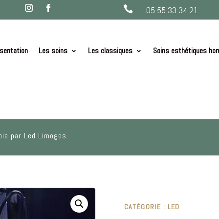

05 55 33 34 21
sentation
Les soins
Les classiques
Soins esthétiques h
pie par Led Limoges
CATÉGORIE :
LED