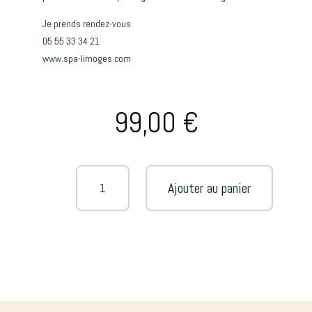
Je prends rendez-vous
05 55 33 34 21
www.spa-limoges.com
99,00
€
quantité
A
Ajouter au panier
de
l
Peeling
t
anti
e
imperfections
r
hommes
n
Limoges
a
Peeling
t
dermatologique