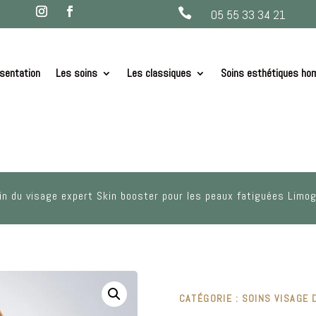

05 55 33 34 21
sentation
Les soins
Les classiques
Soins esthétiques h
in du visage expert Skin booster pour les peaux fatiguées Limo
CATÉGORIE :
SOINS VISAGE