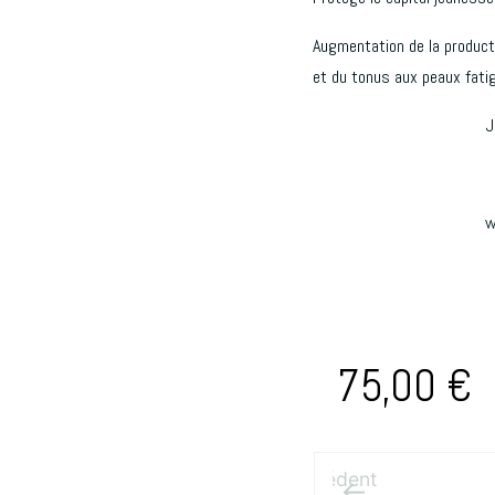
Augmentation de la producti
et du tonus aux peaux fati
J
w
75,00
€
Précédent