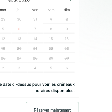
mer
jeu
ven
sam
dim
29
30
31
1
2
5
6
7
8
9
12
13
14
15
16
19
20
21
22
23
26
27
28
29
30
2
3
4
5
6
 date ci-dessus pour voir les créneaux
horaires disponibles.
A
Réserver maintenant
l