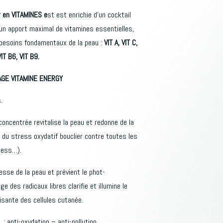
r en VITAMINES e
st est enrichie d’un cocktail
un apport maximal de vitamines essentielles,
 besoins fondamentaux de la peau :
VIT A, VIT C,
VIT B6, VIT B9.
SAGE VITAMINE ENERGY
.
ncentrée revitalise la peau et redonne de la
s du stress oxydatif bouclier contre toutes les
ress…).
lesse de la peau et prévient le phot-
e des radicaux libres clarifie et illumine le
isante des cellules cutanée.
: anti-oxydation – anti-pollution.