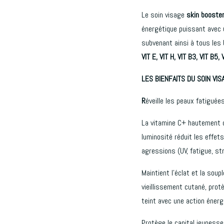
Le soin visage
skin booste
énergétique puissant avec 
subvenant ainsi à tous les
VIT E, VIT H, VIT B3, VIT B5, 
LES BIENFAITS DU SOIN VI
R
éveille les peaux fatiguées
La vitamine C+ hautement co
luminosité réduit les effet
agressions (UV, fatigue, st
Maintient l’éclat et la soup
vieillissement cutané, protèg
teint avec une action énerg
Protège le capital jeunesse 