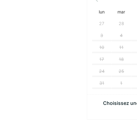
lun
mar
27
28
3
4
10
11
17
18
24
25
31
1
Choisissez une