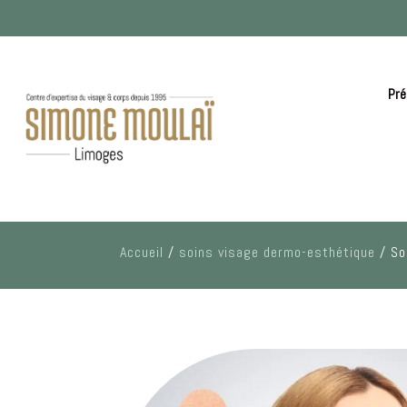
Pré
Accueil
/
soins visage dermo-esthétique
/ So