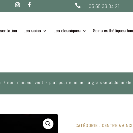

05 55 33 34 21
sentation
Les soins
Les classiques
Soins esthétiques h
r
/ soin minceur ventre plat pour éliminer la graisse abdominale
CATÉGORIE :
CENTRE AMINC