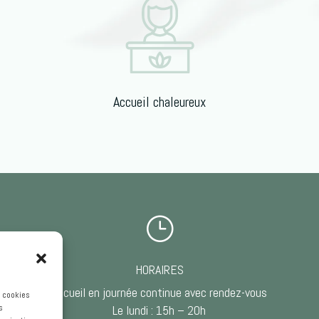
Accueil chaleureux
}
HORAIRES
Accueil en journée continue avec rendez-vous
s cookies
s
Le lundi : 15h – 20h