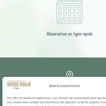
Réservation en ligne rapide

Gérer le consentement
ADRESSE
Centre d’expertise du visage et corps
Pour offrir les meilleures expériences, nous utilisons des technologies telles que le
pour stocker et/ou accéder aux informations des appareils. Le fait de consentir à ce
13 Boulevard Georges Périn