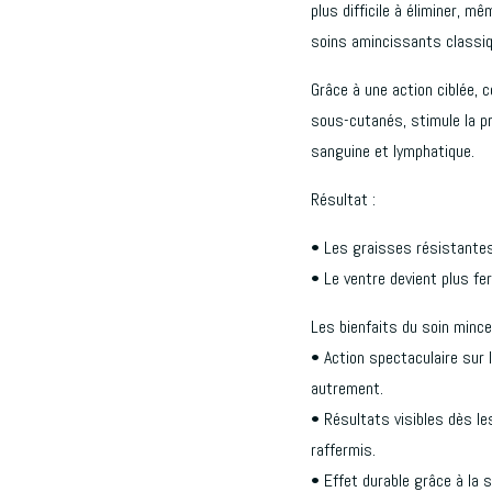
plus difficile à éliminer, m
soins amincissants classi
Grâce à une action ciblée, 
sous-cutanés, stimule la pr
sanguine et lymphatique.
Résultat :
• Les graisses résistantes
• Le ventre devient plus fe
Les bienfaits du soin mince
• Action spectaculaire sur l
autrement.
• Résultats visibles dès le
raffermis.
• Effet durable grâce à la 