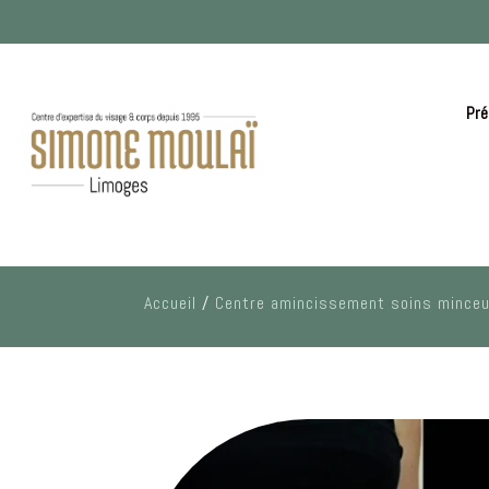
Pré
Accueil
/
Centre amincissement soins minceu