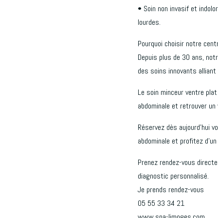
• Soin non invasif et indol
lourdes.
Pourquoi choisir notre cen
Depuis plus de 30 ans, not
des soins innovants alliant 
Le soin minceur ventre plat 
abdominale et retrouver un 
Réservez dès aujourd’hui v
abdominale et profitez d’un 
Prenez rendez-vous directe
diagnostic personnalisé.
Je prends rendez-vous
05 55 33 34 21
www.spa-limoges.com