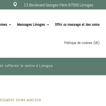

13 Boulevard Georges Périn 87000 Limoges
ommes
Massages Limoges
Offrir un massage et des soins
Politique de cookies (UE)
 et raffermir le ventre à Limoges
ISSEMENT SOINS MINCEUR