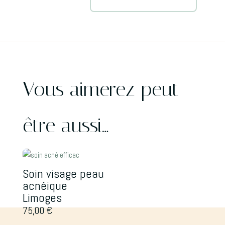
t
e
r
n
a
t
Vous aimerez peut-
i
v
e
être aussi…
:
Soin visage peau
acnéique
Limoges
75,00
€