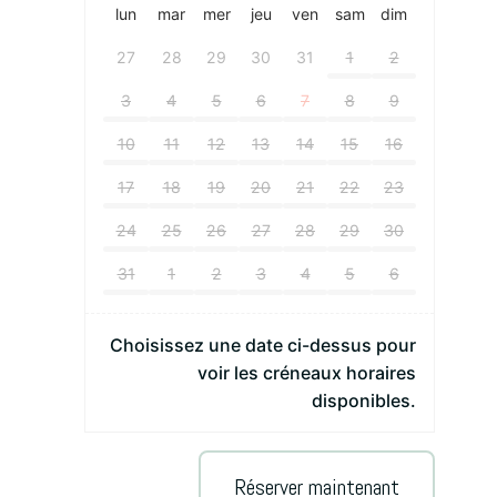
lun
mar
mer
jeu
ven
sam
dim
27
28
29
30
31
1
2
3
4
5
6
7
8
9
10
11
12
13
14
15
16
17
18
19
20
21
22
23
24
25
26
27
28
29
30
31
1
2
3
4
5
6
Choisissez une date ci-dessus pour
voir les créneaux horaires
disponibles.
A
Réserver maintenant
l