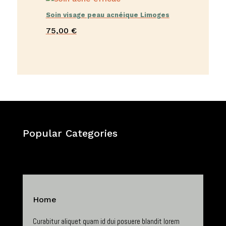
Soin visage peau acnéique Limoges
75,00
€
Popular Categories
Home
Curabitur aliquet quam id dui posuere blandit lorem