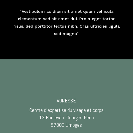
“Vestibulum ac diam sit amet quam vehicula
elementum sed sit amet dui. Proin eget tortor
risus. Sed porttitor lectus nibh. Cras ultricies ligula
sed magna”
ADRESSE
Centre d’expertise du visage et corps
13 Boulevard Georges Périn
87000 Limoges