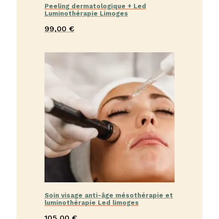
Peeling dermatologique + Led
Luminothérapie Limoges
99,00
€
Soin visage anti-âge mésothérapie et
luminothérapie Led limoges
105,00
€